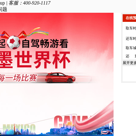
oup
|
客服：400-920-1117
问题
在线
取车
还车
取车
还 
展开更