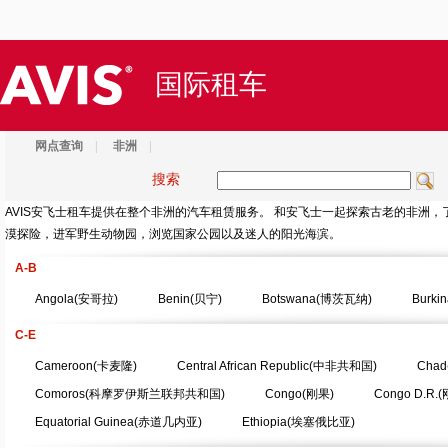
国际租车
网点查询
|
非洲
|
搜索
AVIS安飞士租车提供在整个非洲的汽车租赁服务。 和安飞士一起探索古老的非洲
漠探险，进军野生动物园，浏览国家公园以及迷人的阳光海滨。
A-B
Angola(安哥拉)
Benin(贝宁)
Botswana(博茨瓦纳)
Burk
C-E
Cameroon(卡麦隆)
Central African Republic(中非共和国)
Chad
Comoros(科摩罗伊斯兰联邦共和国)
Congo(刚果)
Congo D.R.
Equatorial Guinea(赤道几内亚)
Ethiopia(埃塞俄比亚)