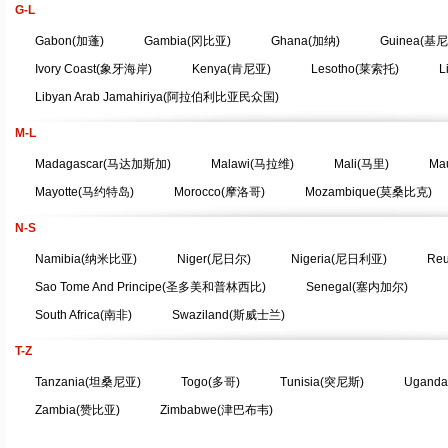
G-L
Gabon(加蓬)
Gambia(冈比亚)
Ghana(加纳)
Guinea(基尼
Ivory Coast(象牙海岸)
Kenya(肯尼亚)
Lesotho(莱索托)
L
Libyan Arab Jamahiriya(阿拉伯利比亚民众国)
M-L
Madagascar(马达加斯加)
Malawi(马拉维)
Mali(马里)
Ma
Mayotte(马约特岛)
Morocco(摩洛哥)
Mozambique(莫桑比克)
N-S
Namibia(纳米比亚)
Niger(尼日尔)
Nigeria(尼日利亚)
Reu
Sao Tome And Principe(圣多美和普林西比)
Senegal(塞内加尔)
South Africa(南非)
Swaziland(斯威士兰)
T-Z
Tanzania(坦桑尼亚)
Togo(多哥)
Tunisia(突尼斯)
Ugand
Zambia(赞比亚)
Zimbabwe(津巴布韦)