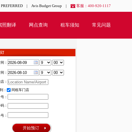
S PREFERRED
|
Avis Budget Group
|
客服：400-920-1117
驾照翻译
网点查询
租车须知
常见问题
预订
时间：
时间：
门店：
到：
同租车门店
卡号：
号码：
券号：
开始预订