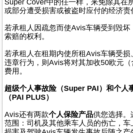
Super Cover
中的任一样，来免除其在
或部分遭受损害或被盗时应付的经济责
Avis
若承租人因疏忽而使
车辆受到毁坏
索赔的权利。
Avis
若承租人在租期内使所租
车辆受损
Avis
50
违章行为，则
将对其加收
欧元（
费用。
Super PAI
超级个人事故险（
）和个人
PAI PLUS
（
）
Avis
还有两款
个人保险产品
供您选择。
范围：司机及其他乘车人员的伤亡，车
Avis
损害及驾驶
车辆发生事故后随之产