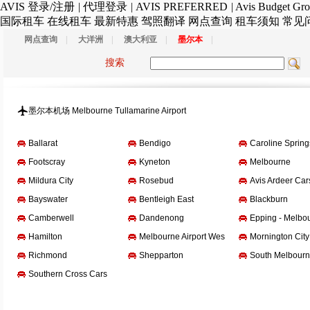
AVIS
登录/注册
|
代理登录
|
AVIS PREFERRED
|
Avis Budget Gr
国际租车
在线租车
最新特惠
驾照翻译
网点查询
租车须知
常见
网点查询
|
大洋洲
|
澳大利亚
|
墨尔本
|
搜索
墨尔本机场 Melbourne Tullamarine Airport
Ballarat
Bendigo
Caroline Spring
Footscray
Kyneton
Melbourne
Mildura City
Rosebud
Avis Ardeer Car
Bayswater
Bentleigh East
Blackburn
Camberwell
Dandenong
Epping - Melbo
Hamilton
Melbourne Airport West
Mornington City
Richmond
Shepparton
South Melbour
Southern Cross Cars